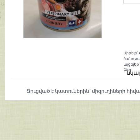
Սիրելի՛
ծանոթա
այցելեք
Ձեզ:
նկա
Ցուցված է կատուներին` միզուղիների հիվ