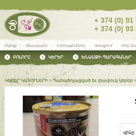
+ 374 (0) 91
+ 374 (0) 93
Սկիզբ
Տեսականի
Նորություններ
Առաքում
Մեր Մ
ԲՈԼՈՐԸ
ԿԵՐԵՐ
ԽՆԱՄՔԻ ՊԱՐԱԳԱՆԵՐ
ԿԵՐԵՐ ԿԱՏՈՒՆԵՐԻ
>
Պահածոյացված եւ փափուկ կերեր
գինը: