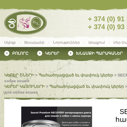
+ 374 (0) 91
+ 374 (0) 93
Սկիզբ
Տեսականի
Նորություններ
Առաքում
Մեր Մ
ԲՈԼՈՐԸ
ԿԵՐԵՐ
ԽՆԱՄՔԻ ՊԱՐԱԳԱՆԵՐ
ԿԵՐԵՐ ՇՆԵՐԻ
>
Պահածոյացված եւ փափուկ կերեր
>
SEC
собак кошек
ԿԵՐԵՐ ԿԱՏՈՒՆԵՐԻ
>
Պահածոյացված եւ փափուկ կերեր
для собак кошек
S
հա