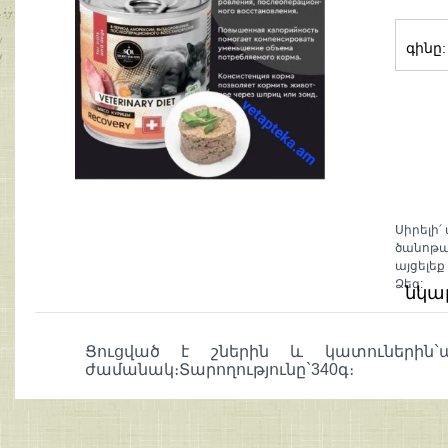
գինը:
Սիրելի՛
ծանոթա
այցելեք
Ձեզ:
նկա
Ցուցված է շներին և կատուներին`
ժամանակ։Տարողությունը`340գ։