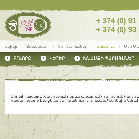
+ 374 (0) 91
+ 374 (0) 93
Սկիզբ
Տեսականի
Նորություններ
Առաքում
Մեր Մ
ԲՈԼՈՐԸ
ԿԵՐԵՐ
ԽՆԱՄՔԻ ՊԱՐԱԳԱՆԵՐ
Սիրելի՛ այցելու, խանութում դեռևս առաքում չի գործում: Կայք
համար պետք է այցելեք մեր խանութ՝ ք. Երևան, Գարեգին Նժդեհ