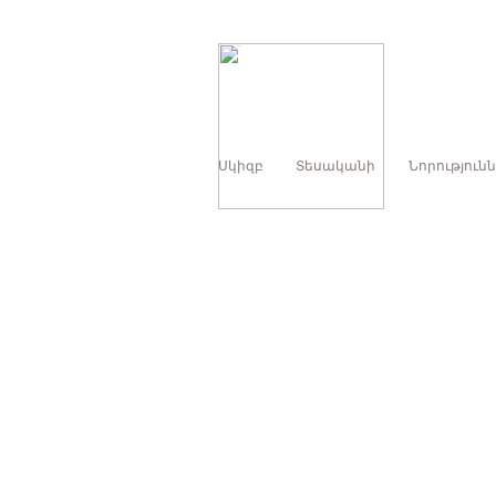
Սկիզբ
Տեսականի
Նորություն
ԲՈԼՈՐԸ
ԿԵՐԵՐ