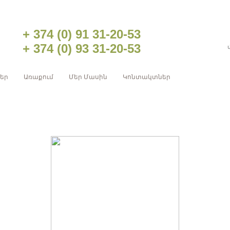
+ 374 (0) 91 31-20-53
+ 374 (0) 93 31-20-53
ներ
Առաքում
Մեր Մասին
Կոնտակտներ
ԽՆԱՄՔԻ ՊԱՐԱԳԱՆԵՐ
ԳՅՈՒՂԱՏՆՏԵՍԱԿԱՆ