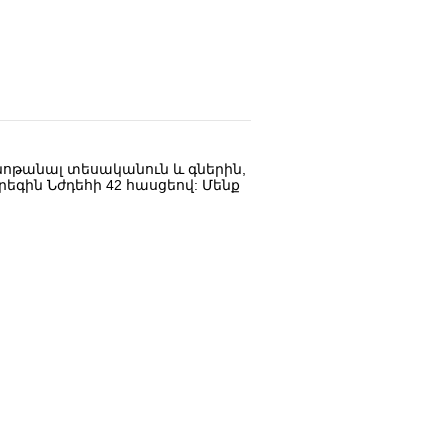
ծանոթանալ տեսականուն և գներին,
րեգին Նժդեհի 42 հասցեով: Մենք