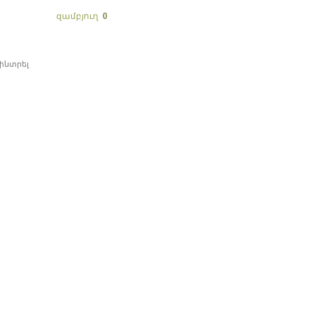
զամբյուղ
0
ՄԵՂՎԱԲՈՒԾՈՒԹՅՈՒՆ