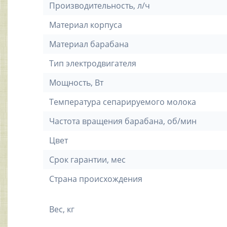
Производительность, л/ч
Материал корпуса
Материал барабана
Тип электродвигателя
Мощность, Вт
Температура сепарируемого молока
Частота вращения барабана, об/мин
Цвет
Срок гарантии, мес
Страна происхождения
Вес, кг