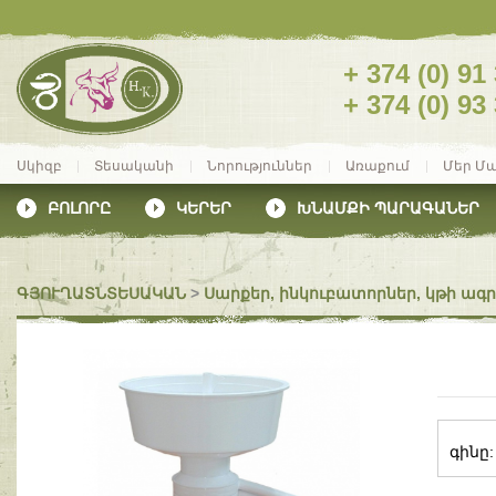
+ 374 (0) 91
+ 374 (0) 93
Սկիզբ
Տեսականի
Նորություններ
Առաքում
Մեր Մ
ԲՈԼՈՐԸ
ԿԵՐԵՐ
ԽՆԱՄՔԻ ՊԱՐԱԳԱՆԵՐ
ԳՅՈՒՂԱՏՆՏԵՍԱԿԱՆ
>
Սարքեր, ինկուբատորներ, կթի ա
գինը: